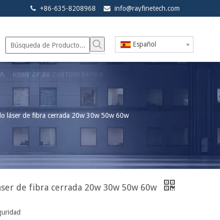
+86-635-8208968
info@rayfinetech.com


Español
o láser de fibra cerrada 20w 30w 50w 60w
ser de fibra cerrada 20w 30w 50w 60w
guridad