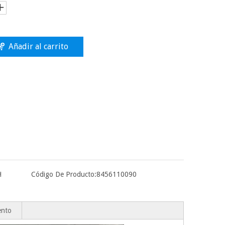
Añadir al carrito
H
Código De Producto:
8456110090
ento